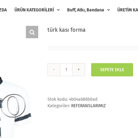
ZDA
ÜRÜN KATEGORİLERİ
Buff, Atkı, Bandana
ÜRETİM KA
türk kası forma
SEPETE EKLE
türk
kası
forma
adet
Stok kodu:
4b04a686b0ad
Kategoriler:
REFERANSLARIMIZ