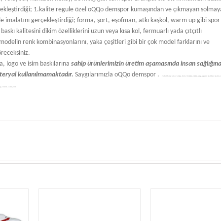
çekleştirdiği; 1.kalite regule özel oQQo demspor kumaşından ve çıkmayan solma
 ile imalatını gerçekleştirdiği; forma, şort, eşofman, atkı kaşkol, warm up gibi spor
baskı kalitesini dikim özelliklerini uzun veya kısa kol, fermuarlı yada çıtçıtlı
 modelin renk kombinasyonlarını, yaka çeşitleri gibi bir çok model farklarını ve
göreceksiniz.
 logo ve isim baskılarına
sahip ürünlerimizin üretim aşamasında insan sağlığın
ateryal kullanılmamaktadır.
Saygılarımızla oQQo demspor .
.
Futbol forma, futbol forması, futbol formaları, imalatı, satışı, siparişi, modelleri, model, y
 yap, üretimi, numara, isim