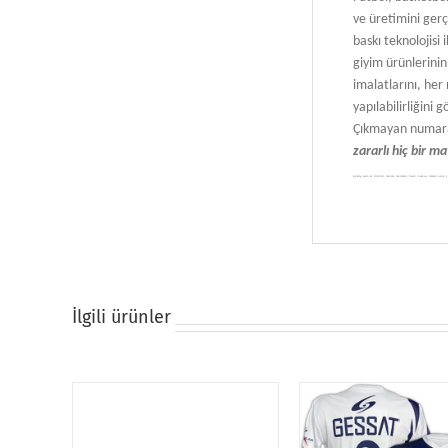
ve üretimini ger
baskı teknolojisi
giyim ürünlerinin 
imalatlarını, her
yapılabilirliğini 
Çıkmayan numara,
zararlı hiç bir m
sipariş, satın al, renkleri, takımı, takımları, baskı, baskısı, imalat, ucuz,
İlgili ürünler