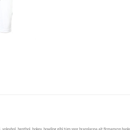
, voleybol, hentbol, hokey, bowling gibi tüm spor branşlarına ait firmamızın baskı