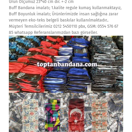
Ürün Ölçümüz 23*40 cm dir. +-2 cm
Buff Bandana imalatı; 1.kalite regule kumaş kullanmaktayız,
Buff Boyunluk imalatı; Ürünlerimizde insan sağlığına zarar
vermeyen eko-teks belgeli baskılar kullanılmaktadır..
Müşteri Temsilcilerimiz 0212 5450110 pbx, GSM: 0554 576 67
85 whatsapp Referanslarımızdan bazı görseller.